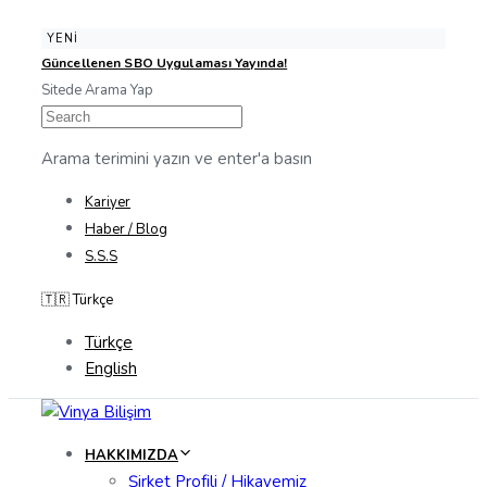
Skip
Skip
YENİ
Güncellenen SBO Uygulaması Yayında!
links
to
Sitede Arama Yap
content
Arama terimini yazın ve enter'a basın
Kariyer
Haber / Blog
S.S.S
🇹🇷 Türkçe
Türkçe
English
HAKKIMIZDA
Şirket Profili / Hikayemiz