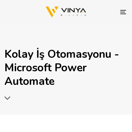
Skip
Skip
links
to
To
content
nav
Kolay İş Otomasyonu -
Microsoft Power
Automate