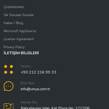
Çözümlerimiz
Sık Sorulan Sorular
Haber / Blog
Microsoft AppSource
License Agreement
Privacy Policy
İLETİŞİM BİLGİLERİ
Telefon
+90 212 216 99 33
Bize Yazın
info@vinya.com.tr
Merkez Ofis
Bahçelievler Mah. Kat Plaza No: 1/1/206