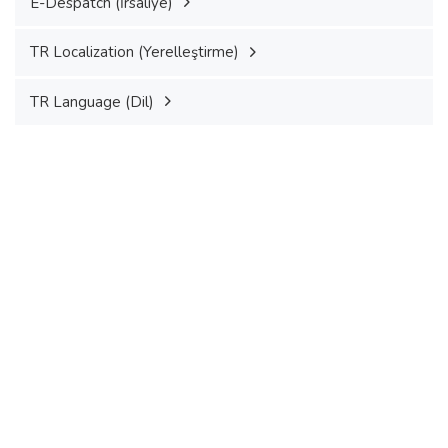
E-Despatch (İrsaliye)
TR Localization (Yerelleştirme)
TR Language (Dil)
Türkiye’nin Önde Gelen
Firmalarının Tercih Ettiği
Business Central’ı 15 Gün
Ücretsiz Deneyin